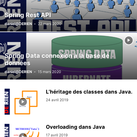
Spring Rest API
daniel@DERIEN
-
22 mars 2020
Spring Data connexion à la base de
données
daniel@DERIEN
-
15 mars 2020
L’héritage des classes dans Java.
24 avril 2019
Overloading dans Java
17 avril 2019