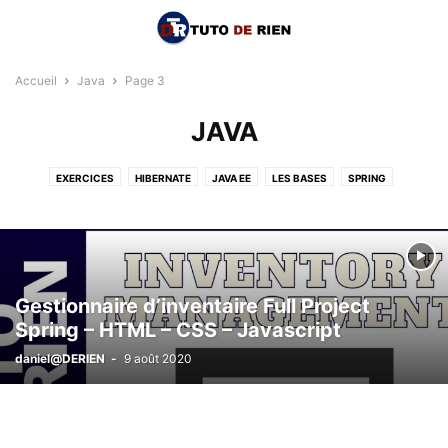
Accueil
Java
Page 3
JAVA
EXERCICES
HIBERNATE
JAVA EE
LES BASES
SPRING
Gestionnaire d’inventaire Full Project
Spring – HTML – CSS – Javascript
daniel@DERIEN
-
9 août 2020