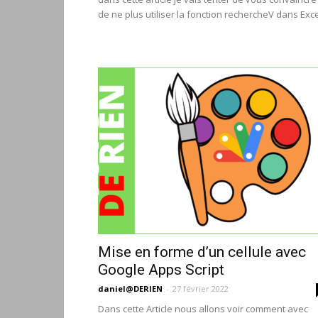
de ne plus utiliser la fonction rechercheV dans Exce
Mise en forme d’un cellule avec
Google Apps Script
daniel@DERIEN
-
27 février 2022
Dans cette Article nous allons voir comment avec