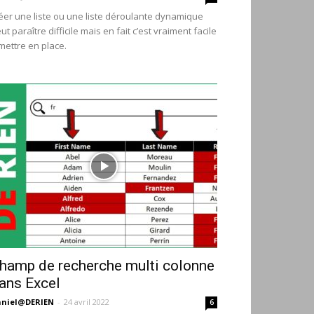
éer une liste ou une liste déroulante dynamique
ut paraître difficile mais en fait c’est vraiment facile
mettre en place.
hamp de recherche multi colonne
ans Excel
niel@DERIEN
-
24 avril 2022
6