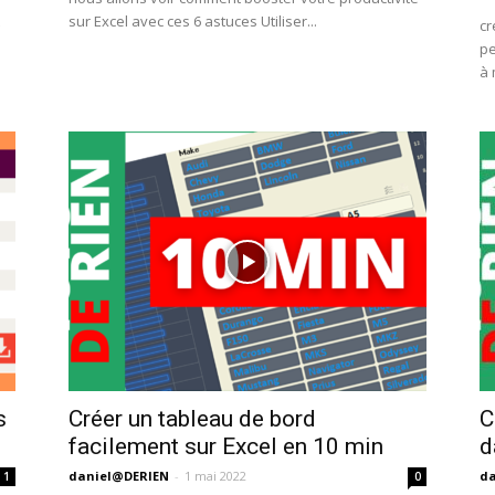
sur Excel avec ces 6 astuces Utiliser...
cr
pe
à 
s
Créer un tableau de bord
C
facilement sur Excel en 10 min
d
daniel@DERIEN
-
1 mai 2022
da
1
0