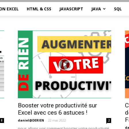
ON EXCEL
HTML & CSS
JAVASCRIPT
JAVA
SQL
Booster votre productivité sur
C
Excel avec ces 6 astuces !
d
F
daniel@DERIEN
-
22 mai 2022
8
2
da
nous allons voir comment booster votre productivité