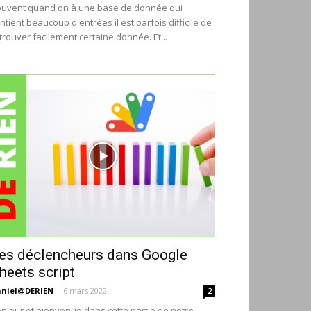
uvent quand on à une base de donnée qui
ntient beaucoup d'entrées il est parfois difficile de
trouver facilement certaine donnée. Et...
es déclencheurs dans Google
heets script
niel@DERIEN
-
6 mars 2022
2
njour et bienvenue dans cette partie de notre