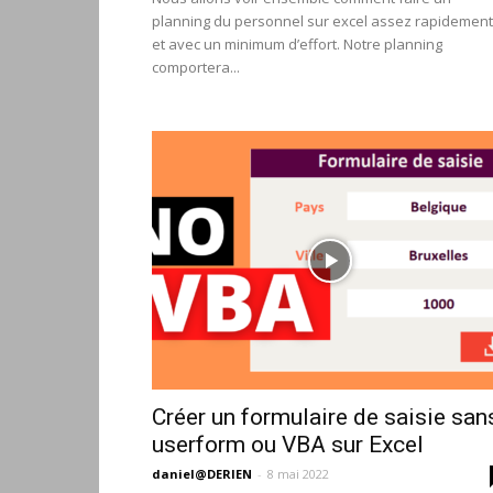
planning du personnel sur excel assez rapidement
et avec un minimum d’effort. Notre planning
comportera...
Créer un formulaire de saisie san
userform ou VBA sur Excel
daniel@DERIEN
-
8 mai 2022