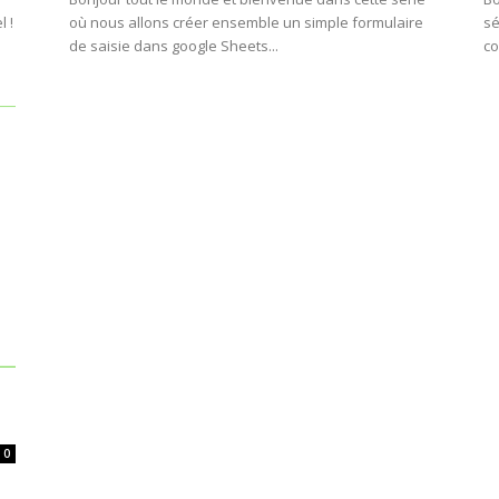
l !
où nous allons créer ensemble un simple formulaire
sé
de saisie dans google Sheets...
co
0