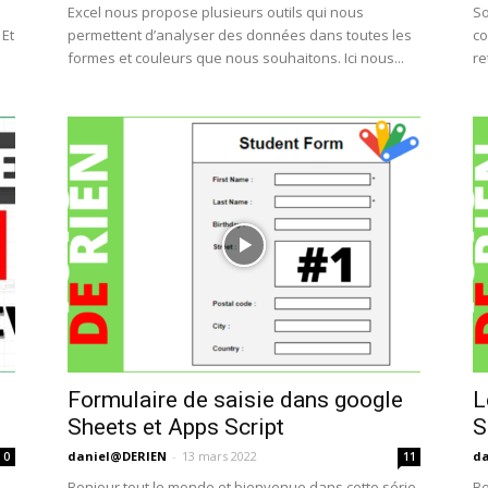
Excel nous propose plusieurs outils qui nous
So
 Et
permettent d’analyser des données dans toutes les
co
formes et couleurs que nous souhaitons. Ici nous...
re
Formulaire de saisie dans google
L
Sheets et Apps Script
S
daniel@DERIEN
-
13 mars 2022
da
0
11
Bonjour tout le monde et bienvenue dans cette série
Bo