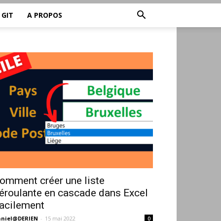
GIT
A PROPOS
omment créer une liste
éroulante en cascade dans Excel
acilement
niel@DERIEN
-
15 mai 2022
0