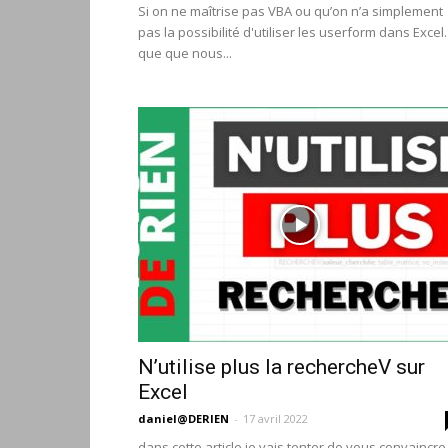
Si on ne maîtrise pas VBA ou qu’on n’a simplement
pas la possibilité d'utiliser les userform dans Excel.
que que nous...
N’utilise plus la rechercheV sur
Excel
daniel@DERIEN
-
17 avril 2022
dans cette article je vais tenter de vous convaincre