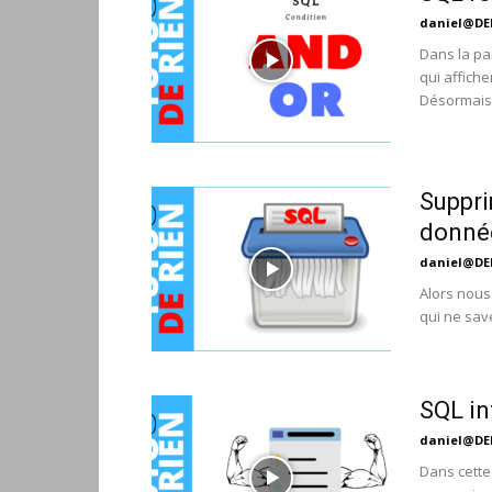
daniel@DE
Dans la pa
qui affich
Désormais.
Suppri
donné
daniel@DE
Alors nous
qui ne save
SQL in
daniel@DE
Dans cette