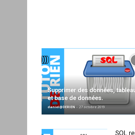
Supprimer des données, tablea
et base de données.
daniel@DERIEN
-
27 octobre 2019
SQL re