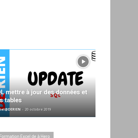
L mettre à jour des données et
s tables
iel@DERIEN
-
20 octobre 2019
Formation Excel de à Hero