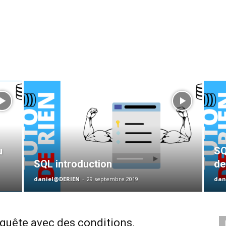
u
SQ
SQL introduction
de
daniel@DERIEN
-
29 septembre 2019
dan
quête avec des conditions.