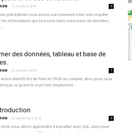
RIEN
-
13 octobre 2019
0
rtie précédente nous avons vue comment créer une requête
er les informations qui se trouve dans notre base de données.
..
mer des données, tableau et base de
es.
RIEN
-
27 octobre 2019
1
 avons bientôt fini de foire le CRUD au complet, alors pour ceux
nt pas ce qu’est le crud c’est simplement...
troduction
RIEN
-
29 septembre 2019
0
 série nous allons apprendre à travailler avec SQL, alors pour