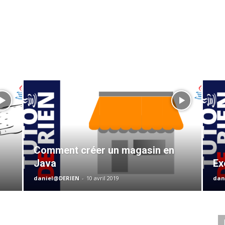
Comment créer un magasin en
Java
Ex
daniel@DERIEN
-
10 avril 2019
dan