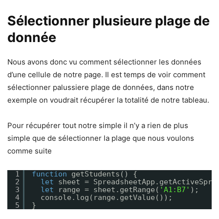
Sélectionner plusieure plage de
donnée
Nous avons donc vu comment sélectionner les données
d’une cellule de notre page. Il est temps de voir comment
sélectionner palussiere plage de données, dans notre
exemple on voudrait récupérer la totalité de notre tableau.
Pour récupérer tout notre simple il n’y a rien de plus
simple que de sélectionner la plage que nous voulons
comme suite
1
function
getStudents() {
2
let
sheet = SpreadsheetApp.getActiveSpre
3
let
range = sheet.getRange(
'A1:B7'
);
4
console.log(range.getValue());
5
}