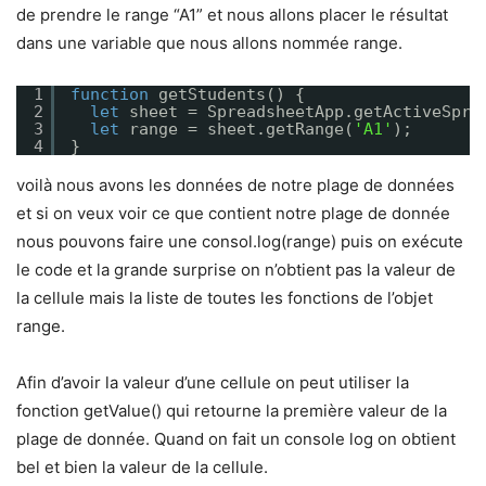
de prendre le range “A1” et nous allons placer le résultat
dans une variable que nous allons nommée range.
1
function
getStudents() {
2
let
sheet = SpreadsheetApp.getActiveSpre
3
let
range = sheet.getRange(
'A1'
);
4
}
voilà nous avons les données de notre plage de données
et si on veux voir ce que contient notre plage de donnée
nous pouvons faire une consol.log(range) puis on exécute
le code et la grande surprise on n’obtient pas la valeur de
la cellule mais la liste de toutes les fonctions de l’objet
range.
Afin d’avoir la valeur d’une cellule on peut utiliser la
fonction getValue() qui retourne la première valeur de la
plage de donnée. Quand on fait un console log on obtient
bel et bien la valeur de la cellule.