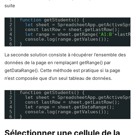
suite
1
function
getStudents() {
2
let
sheet = SpreadsheetApp.getActiveSpre
3
const lastRow = sheet.getLastRow();
4
let
range = sheet.getRange(
'A1:B'
+lastRo
5
console.log(range.getValues());
6
}
La seconde solution consiste à récupérer l’ensemble des
données de la page en remplaçant getRange() par
getDataRange(). Cette méthode est pratique si la page
n’est composée que d’un seul tableau de données.
1
function getStudents() {
2
let sheet = SpreadsheetApp.getActiveSpre
3
const lastRow = sheet.getLastRow();
4
let range = sheet.getDataRange();
5
console.log(range.getValues());
6
}
Sélectionner une cellule de la