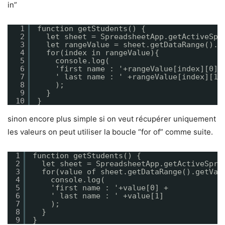
in”
1
function getStudents() {
2
let sheet = SpreadsheetApp.getActiveSpr
3
let rangeValue = sheet.getDataRange().g
4
for(index in rangeValue){
5
console.log(
6
'first name : '+rangeValue[index][0] 
7
' last name : ' +rangeValue[index][1]
8
);
9
}
10
}
sinon encore plus simple si on veut récupérer uniquement
les valeurs on peut utiliser la boucle “for of” comme suite.
1
function getStudents() {
2
let sheet = SpreadsheetApp.getActiveSpre
3
for(value of sheet.getDataRange().getVal
4
console.log(
5
'first name : '+value[0] + 
6
' last name : ' +value[1]
7
);
8
}
9
}