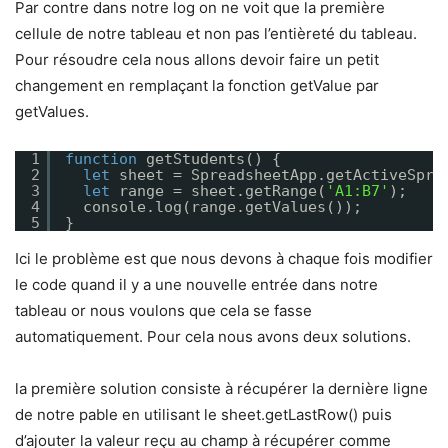
Par contre dans notre log on ne voit que la première
cellule de notre tableau et non pas l’entièreté du tableau.
Pour résoudre cela nous allons devoir faire un petit
changement en remplaçant la fonction getValue par
getValues.
1
function
getStudents() {
2
let
sheet = SpreadsheetApp.getActiveSpre
3
let
range = sheet.getRange(
'A1:B7'
);
4
console.log(range.getValues());
5
}
Ici le problème est que nous devons à chaque fois modifier
le code quand il y a une nouvelle entrée dans notre
tableau or nous voulons que cela se fasse
automatiquement. Pour cela nous avons deux solutions.
la première solution consiste à récupérer la dernière ligne
de notre pable en utilisant le sheet.getLastRow() puis
d’ajouter la valeur reçu au champ à récupérer comme