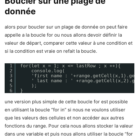
Boucler sur une plage de
donnée
alors pour boucler sur un plage de donnée on peut faire
appelle a la boucle for ou nous allons devoir définir la
valeur de départ, comparer cette valeur à une condition et
si la condition est vraie on refait la boucle.
1
for(let x = 1; x <= lastRow ; x ++){
2
console.log(
3
'first name : '+range.getCell(x,1).get
4
' last name : ' +range.getCell(x,2).ge
5
);
6
}
une version plus simple de cette boucle for est possible
en utilisant la boucle “for in” si nous ne voulons utiliser
que les valeurs des cellules et non accéder aux autres
fonctions du range. Pour cela nous allons stocker la valeur
dans une variable et puis nous allons utiliser la boucle “for