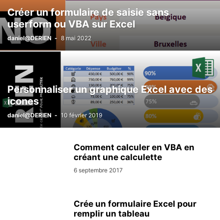
Créer un formulaire de saisie sans
userform ou VBA sur Excel
daniel@DERIEN
-
8 mai 2022
Personnaliser un graphique Excel avec des
icones
daniel@DERIEN
-
10 février 2019
Comment calculer en VBA en
créant une calculette
6 septembre 2017
Crée un formulaire Excel pour
remplir un tableau