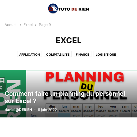
Accueil
Excel
Page 9
EXCEL
APPLICATION
COMPTABILITÉ
FINANCE
LOGISITIQUE
RESSOURCE HUMAINE
TABLEAU DE BORD
VBA
Comment faire un planning du personnel
sur Excel ?
daniel@DERIEN
-
5 juin 2022