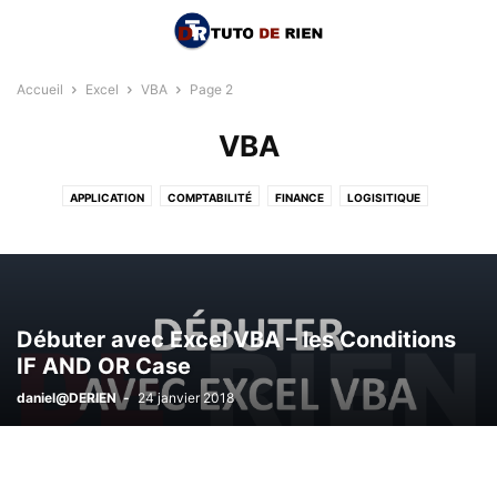
Accueil
Excel
VBA
Page 2
VBA
APPLICATION
COMPTABILITÉ
FINANCE
LOGISITIQUE
RESSOURCE HUMAINE
TABLEAU DE BORD
VBA
Débuter avec Excel VBA – les Conditions
IF AND OR Case
daniel@DERIEN
-
24 janvier 2018